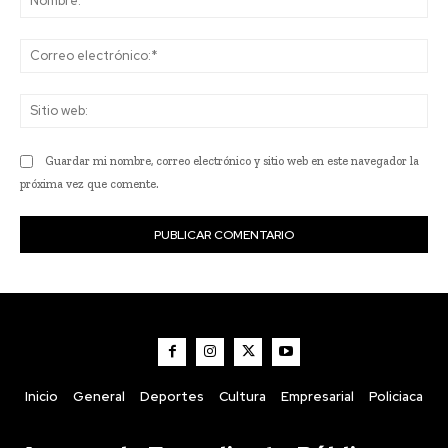
Co
ele
Sit
we
Guardar mi nombre, correo electrónico y sitio web en este navegador la
próxima vez que comente.
Inicio
General
Deportes
Cultura
Empresarial
Policiaca