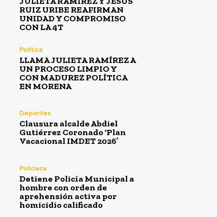
JULIETA RAMÍREZ Y JESÚS
RUIZ URIBE REAFIRMAN
UNIDAD Y COMPROMISO
CON LA 4T
Política
LLAMA JULIETA RAMÍREZ A
UN PROCESO LIMPIO Y
CON MADUREZ POLÍTICA
EN MORENA
Deportes
Clausura alcalde Abdiel
Gutiérrez Coronado ‘Plan
Vacacional IMDET 2026’
Policiaca
Detiene Policía Municipal a
hombre con orden de
aprehensión activa por
homicidio calificado