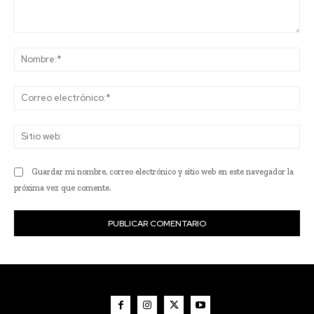
Comentario:
No
Co
ele
Sit
we
Guardar mi nombre, correo electrónico y sitio web en este navegador la
próxima vez que comente.