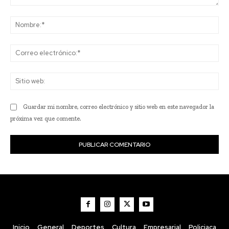
Comentario:
No
Co
ele
Sit
we
Guardar mi nombre, correo electrónico y sitio web en este navegador la
próxima vez que comente.
Inicio
General
Deportes
Cultura
Empresarial
Policiaca