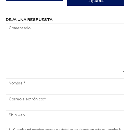
Tijuana
DEJA UNA RESPUESTA
Comentario:
No
Co
ele
Sit
we
Guardar mi nombre, correo electrónico y sitio web en este navegador la