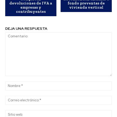
devoluciones de IVA a
fondo preventas de
empresas y
vivienda vertical
contribuyentes
DEJA UNA RESPUESTA
Comentario:
No
Co
ele
Sit