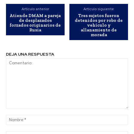
Artículo anterior
Artículo siguiente
Atiende DMAM a pareja
Tres sujetos fueron
de desplazados
detenidos por robo de
forzados originarios de
vehículo y
Rusia
allanamiento de
morada
DEJA UNA RESPUESTA
Comentario:
No