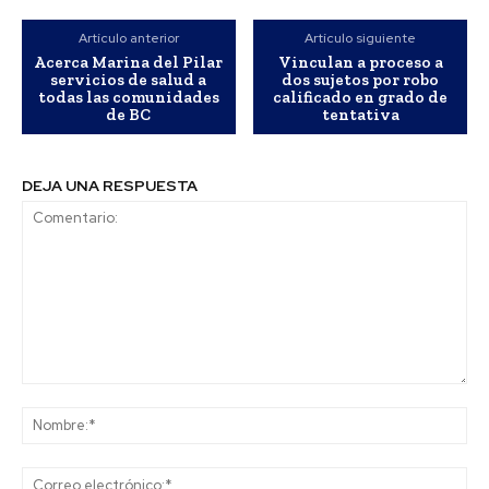
Artículo anterior
Artículo siguiente
Acerca Marina del Pilar
Vinculan a proceso a
servicios de salud a
dos sujetos por robo
todas las comunidades
calificado en grado de
de BC
tentativa
DEJA UNA RESPUESTA
Comentario:
No
Co