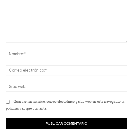
Comentario:
No
Co
ele
Sit
we
Guardar mi nombre, correo electrónico y sitio web en este navegador la
próxima vez que comente.