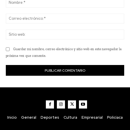
No
Co
ele
Sit
we
Guardar mi nombre, correo electrónico y sitio web en este navegador la
próxima vez que comente.
Inicio
General
Deportes
Cultura
Empresarial
Policiaca