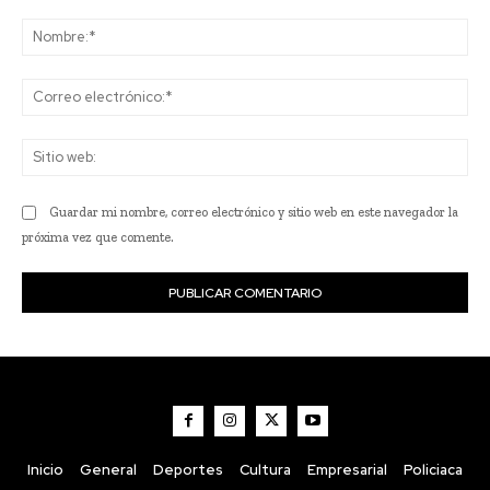
Comentario:
No
Co
ele
Sit
we
Guardar mi nombre, correo electrónico y sitio web en este navegador la
próxima vez que comente.
Inicio
General
Deportes
Cultura
Empresarial
Policiaca