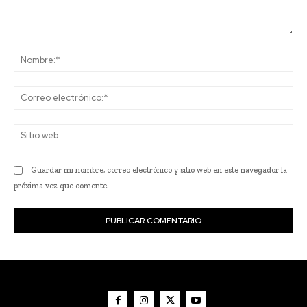
Comentario:
No
Co
ele
Sit
we
Guardar mi nombre, correo electrónico y sitio web en este navegador la
próxima vez que comente.