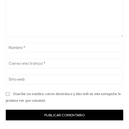
Comentario:
No
Co
ele
Sit
we
Guardar mi nombre, correo electrónico y sitio web en este navegador la
próxima vez que comente.