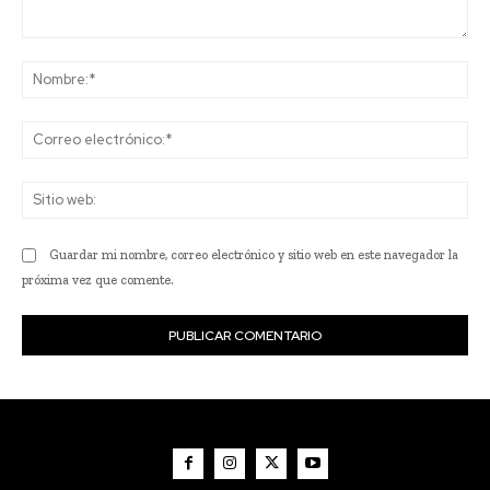
Comentario:
No
Co
ele
Sit
we
Guardar mi nombre, correo electrónico y sitio web en este navegador la
próxima vez que comente.