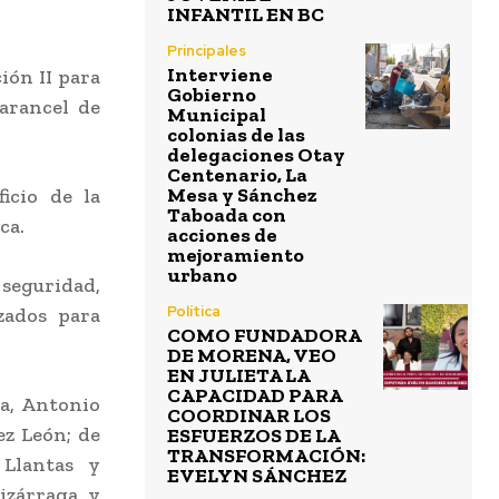
INFANTIL EN BC
Principales
Interviene
ción II para
Gobierno
arancel de
Municipal
colonias de las
delegaciones Otay
Centenario, La
Mesa y Sánchez
icio de la
Taboada con
ca.
acciones de
mejoramiento
urbano
 seguridad,
Política
zados para
COMO FUNDADORA
DE MORENA, VEO
EN JULIETA LA
CAPACIDAD PARA
na, Antonio
COORDINAR LOS
ez León; de
ESFUERZOS DE LA
TRANSFORMACIÓN:
 Llantas y
EVELYN SÁNCHEZ
izárraga y