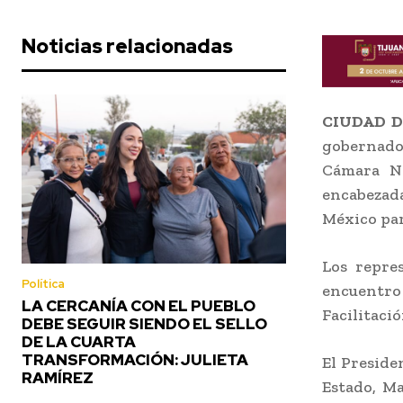
Noticias relacionadas
CIUDAD D
gobernador
Cámara Na
encabezada
México par
Los repre
Política
encuentro
LA CERCANÍA CON EL PUEBLO
Facilitaci
DEBE SEGUIR SIENDO EL SELLO
DE LA CUARTA
TRANSFORMACIÓN: JULIETA
El Preside
RAMÍREZ
Estado, Ma