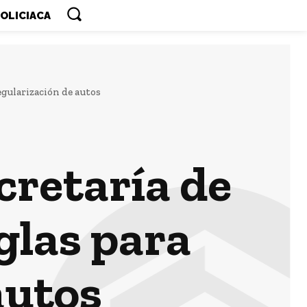
OLICIACA
gularización de autos
cretaría de
glas para
autos