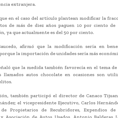
ncia extranjera.
que en el caso del artículo plantean modificar la frac
utos de más de diez años paguen 10 por ciento de 
n, ya que actualmente es del 50 por ciento.
aucedo, afirmó que la modificación sería en benef
porque la importación de unidades sería más económi
ñaló que la medida también favorecía en el tema de
s llamados autos chocolate en ocasiones son utili
litos.
ión, también participó el director de Canaco Tijua
ández; el vicepresidente Ejecutivo, Carlos Hernánd
de Propietarios de Recubridores, Expendios de
, y Asociación de Autos Usados, Antonio Balderas L