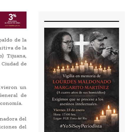
aldo de la
itiva de la
) Tijuana,
a Ciudad de
uvieron un
General de
Economía.
rnadora del
iciones del