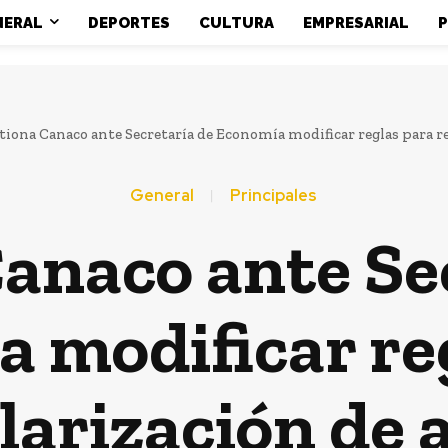
NERAL
DEPORTES
CULTURA
EMPRESARIAL
P
tiona Canaco ante Secretaría de Economía modificar reglas para re
General
Principales
anaco ante Se
 modificar re
larización de 