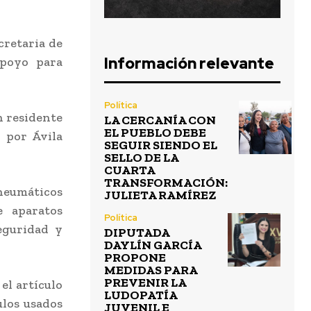
ecretaria de
Información relevante
apoyo para
Política
n residente
LA CERCANÍA CON
EL PUEBLO DEBE
 por Ávila
SEGUIR SIENDO EL
SELLO DE LA
CUARTA
TRANSFORMACIÓN:
neumáticos
JULIETA RAMÍREZ
e aparatos
Política
eguridad y
DIPUTADA
DAYLÍN GARCÍA
PROPONE
MEDIDAS PARA
PREVENIR LA
el artículo
LUDOPATÍA
ulos usados
JUVENIL E