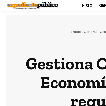
INICIO
GE
Inicio
General
Ges
Gestiona C
Economía
regu