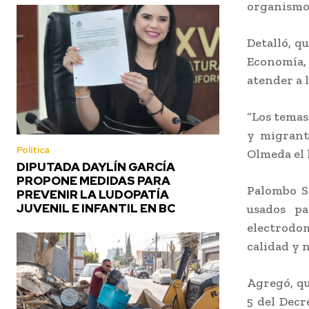
organismo 
Detalló, qu
Economía,
atender a 
“Los temas
y migrant
Política
Olmeda el 
DIPUTADA DAYLÍN GARCÍA
PROPONE MEDIDAS PARA
Palombo S
PREVENIR LA LUDOPATÍA
JUVENIL E INFANTIL EN BC
usados pa
electrodo
calidad y 
Agregó, qu
5 del Decr