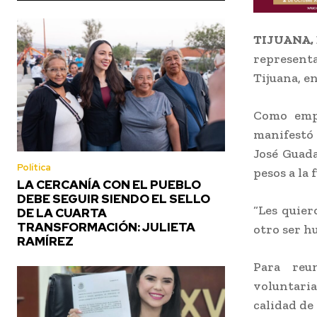
TIJUANA, 
represent
Tijuana, en
Como empr
manifestó
José Guada
Política
pesos a la
LA CERCANÍA CON EL PUEBLO
DEBE SEGUIR SIENDO EL SELLO
“Les quier
DE LA CUARTA
TRANSFORMACIÓN: JULIETA
otro ser h
RAMÍREZ
Para reun
voluntaria
calidad de 