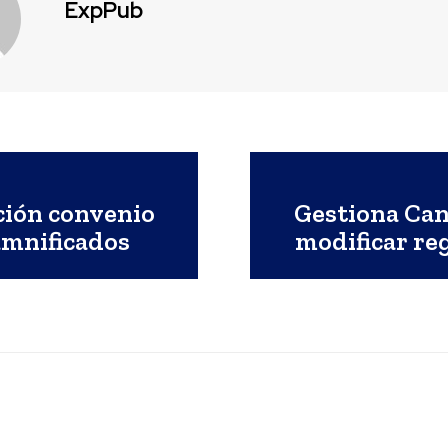
ExpPub
ción convenio
Gestiona Can
amnificados
modificar re