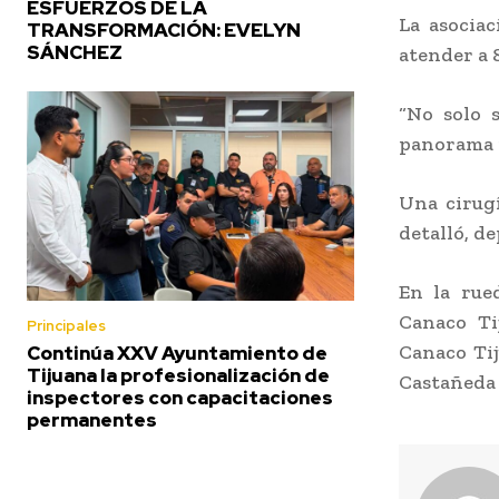
ESFUERZOS DE LA
La asociac
TRANSFORMACIÓN: EVELYN
SÁNCHEZ
atender a 
“No solo 
panorama p
Una cirugí
detalló, d
En la rue
Canaco Tij
Principales
Canaco Tij
Continúa XXV Ayuntamiento de
Tijuana la profesionalización de
Castañeda 
inspectores con capacitaciones
permanentes