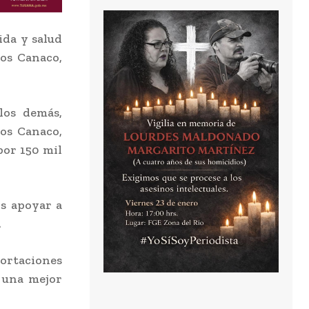
da y salud
os Canaco,
los demás,
os Canaco,
por 150 mil
os apoyar a
.
ortaciones
r una mejor