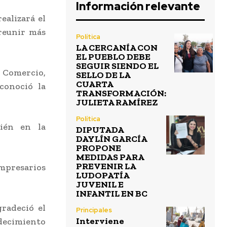
Información relevante
ealizará el
reunir más
Política
LA CERCANÍA CON
EL PUEBLO DEBE
SEGUIR SIENDO EL
 Comercio,
SELLO DE LA
CUARTA
conoció la
TRANSFORMACIÓN:
JULIETA RAMÍREZ
Política
bién en la
DIPUTADA
DAYLÍN GARCÍA
PROPONE
MEDIDAS PARA
PREVENIR LA
empresarios
LUDOPATÍA
JUVENIL E
INFANTIL EN BC
gradeció el
Principales
Interviene
decimiento