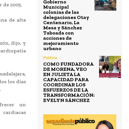
Gobierno
r de 2005.
Municipal
colonias de las
delegaciones Otay
ina de alta
Centenario, La
Mesa y Sánchez
Taboada con
acciones de
ón, dijo, y
mejoramiento
urbano
ardiopatía
Política
COMO FUNDADORA
DE MORENA, VEO
adalajara,
EN JULIETA LA
CAPACIDAD PARA
os los días
COORDINAR LOS
.
ESFUERZOS DE LA
TRANSFORMACIÓN:
EVELYN SÁNCHEZ
frecer un
 cardiacas