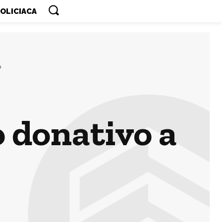
OLICIACA
o
 donativo a