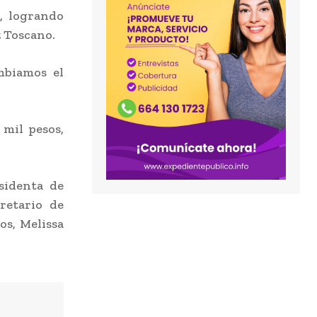
s, logrando
z Toscano.
mbiamos el
 mil pesos,
sidenta de
cretario de
os, Melissa