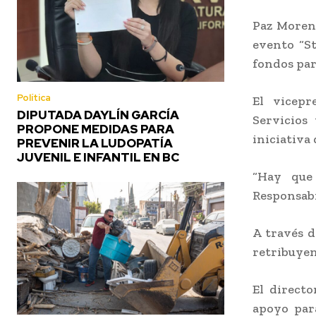
Paz Moreno
evento “S
fondos par
Política
El vicepr
DIPUTADA DAYLÍN GARCÍA
Servicios
PROPONE MEDIDAS PARA
iniciativa 
PREVENIR LA LUDOPATÍA
JUVENIL E INFANTIL EN BC
“Hay que 
Responsabi
A través d
retribuyen
El directo
apoyo par