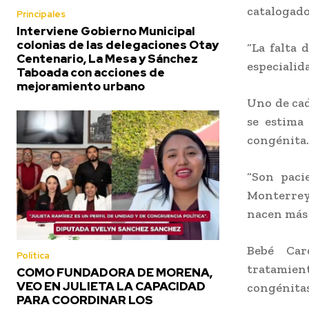
catalogado
Principales
Interviene Gobierno Municipal
colonias de las delegaciones Otay
“La falta 
Centenario, La Mesa y Sánchez
especialid
Taboada con acciones de
mejoramiento urbano
Uno de cad
se estima
congénita.
“Son paci
Monterrey 
nacen más 
Bebé Car
Política
tratamien
COMO FUNDADORA DE MORENA,
VEO EN JULIETA LA CAPACIDAD
congénitas
PARA COORDINAR LOS