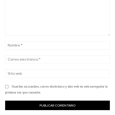
Comentario:
No
Co
ele
Sit
we
Guardar mi nombre, correo electrónico y sitio web en este navegador la
próxima vez que comente.