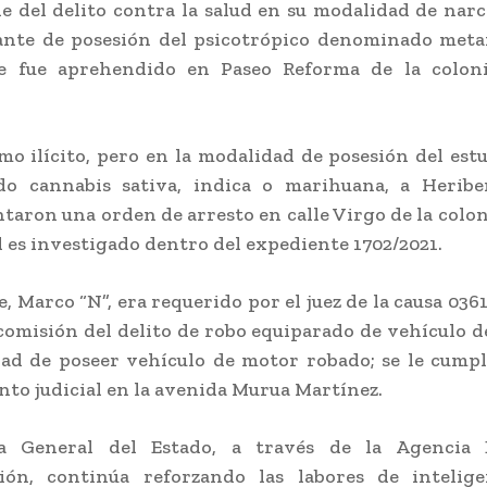
e del delito contra la salud en su modalidad de na
iante de posesión del psicotrópico denominado meta
e fue aprehendido en Paseo Reforma de la colon
mo ilícito, pero en la modalidad de posesión del est
o cannabis sativa, indica o marihuana, a Heriber
aron una orden de arresto en calle Virgo de la colo
l es investigado dentro del expediente 1702/2021.
, Marco “N”, era requerido por el juez de la causa 0361
 comisión del delito de robo equiparado de vehículo 
dad de poseer vehículo de motor robado; se le cump
o judicial en la avenida Murua Martínez.
ía General del Estado, a través de la Agencia 
ción, continúa reforzando las labores de intelig