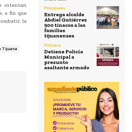
e intentan
Principales
, a fin que
Entrega alcalde
Abdiel Gutiérrez
combatir la
900 tinacos a las
familias
tijuanenses
Policiaca
n Tijuana
Detiene Policía
Municipal a
presunto
asaltante armado