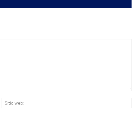
rreo
Siti
ectrónico:*
web