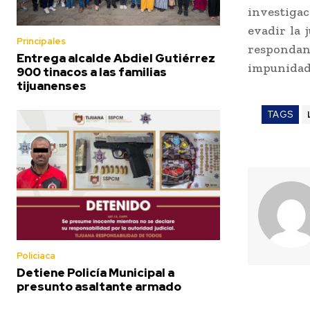
investiga
evadir la 
Principales
respondan 
Entrega alcalde Abdiel Gutiérrez
impunidad
900 tinacos a las familias
tijuanenses
TAGS
Policiaca
Detiene Policía Municipal a
presunto asaltante armado