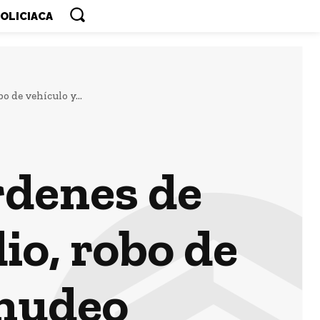
OLICIACA
 de vehículo y...
rdenes de
io, robo de
enudeo