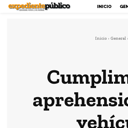
INICIO
GE
Inicio
General
Cumplime
aprehensió
vehíc