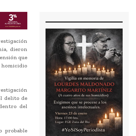
stigación
nia, dieron
hensión que
 homicidio
estigación
l delito de
 dentro del
o probable