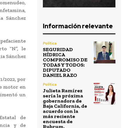
rcomenudeo,
nfetamina,
ia Sánchez
Información relevante
upefaciente
Política
to “N”, le
SEGURIDAD
HÍDRICA
nia Sánchez
COMPROMISO DE
TODAS Y TODOS:
DIPUTADO
DANIEL RAZO
1/2022, por
Política
de motor en
Julieta Ramírez
limentó un
sería la próxima
gobernadora de
Baja California, de
acuerdo con la
más reciente
Estatal de
encuesta de
encia y de
Rubrum.