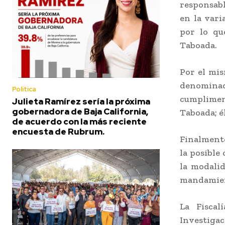
responsabl
en la var
por lo qu
Taboada.
Por el mis
denominad
Política
cumpliment
Julieta Ramírez sería la próxima
gobernadora de Baja California,
Taboada; é
de acuerdo con la más reciente
encuesta de Rubrum.
Finalmente
la posible
la modali
mandamient
La Fiscal
Investiga