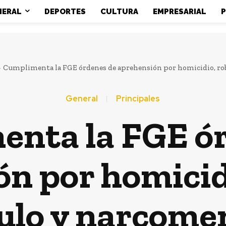
NERAL
DEPORTES
CULTURA
EMPRESARIAL
P
Cumplimenta la FGE órdenes de aprehensión por homicidio, robo
General
Principales
nta la FGE ó
n por homicid
ulo y narcom