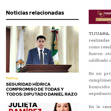
Noticias relacionadas
TIJUANA,
realizadas
como resul
fueron ot
calificado
En un pri
Política
cumpliment
SEGURIDAD HÍDRICA
homicidio 
COMPROMISO DE TODAS Y
expediente
TODOS: DIPUTADO DANIEL RAZO
En la cau