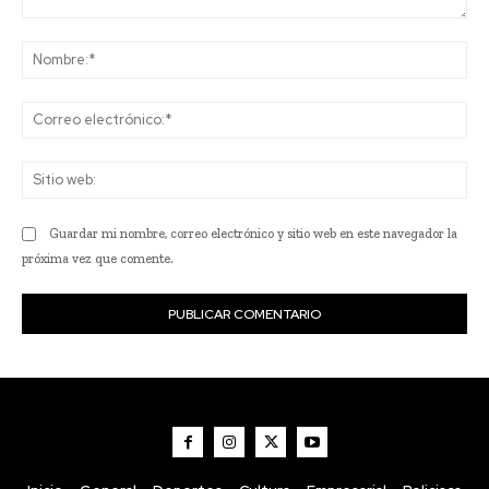
Comentario:
No
Co
ele
Sit
we
Guardar mi nombre, correo electrónico y sitio web en este navegador la
próxima vez que comente.