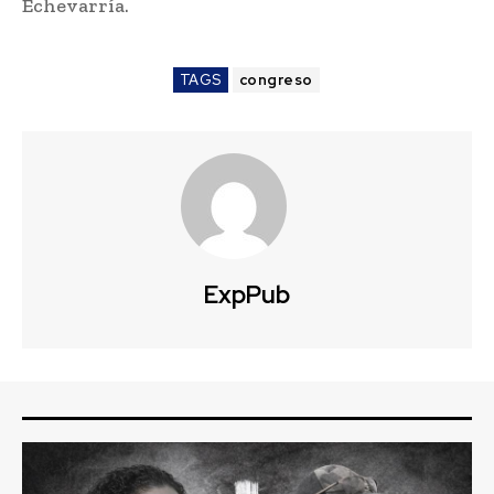
Echevarría.
TAGS
congreso
ExpPub