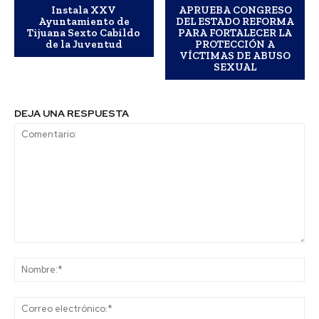
Instala XXV
APRUEBA CONGRESO
Ayuntamiento de
DEL ESTADO REFORMA
Tijuana Sexto Cabildo
PARA FORTALECER LA
de la Juventud
PROTECCIÓN A
VÍCTIMAS DE ABUSO
SEXUAL
DEJA UNA RESPUESTA
Comentario:
No
Co
ele