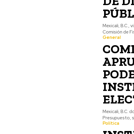
DE D
PÚBL
Mexicali, B.C., 
Comisión de Fis
General
COMI
APRU
PODE
INST
ELEC
Mexicali, B.C. 
Presupuesto, se
Política