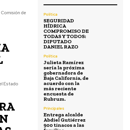
la Comisión de
Política
SEGURIDAD
HÍDRICA
COMPROMISO DE
TODAS Y TODOS:
DIPUTADO
MA
DANIEL RAZO
L
Política
Julieta Ramírez
sería la próxima
gobernadora de
Baja California, de
acuerdo con la
del Estado
más reciente
encuesta de
Rubrum.
URA
Principales
ÓN
Entrega alcalde
Abdiel Gutiérrez
900 tinacos a las