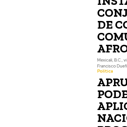
INST
CONJ
DE C
COMU
AFR
Mexicali, B.C., 
Francisco Dueña
Política
APRU
PODE
APLI
NACI