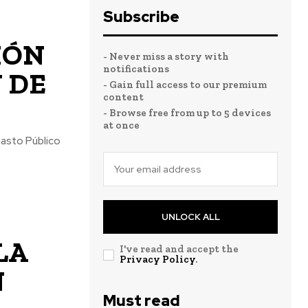
Subscribe
IÓN
- Never miss a story with
notifications
 DE
- Gain full access to our premium
content
- Browse free from up to 5 devices
at once
Gasto Público
UNLOCK ALL
LA
I've read and accept the
Privacy Policy
.
N
Must read