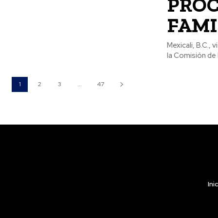
PROC
FAMI
Mexicali, B.C.,
la Comisión de 
1
2
3
...
47
Ini