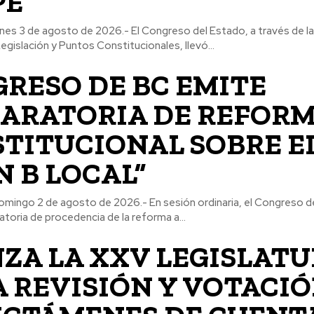
PE
 lunes 3 de agosto de 2026.- El Congreso del Estado, a través de 
gislación y Puntos Constitucionales, llevó...
RESO DE BC EMITE
ARATORIA DE REFOR
TITUCIONAL SOBRE E
N B LOCAL”
 domingo 2 de agosto de 2026.- En sesión ordinaria, el Congreso 
ratoria de procedencia de la reforma a...
ZA LA XXV LEGISLAT
A REVISIÓN Y VOTACI