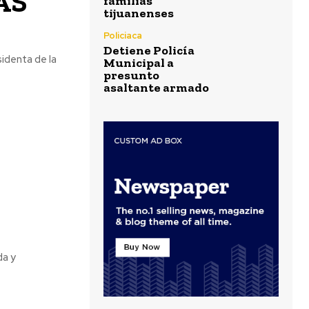
AS
familias
tijuanenses
Policiaca
Detiene Policía
sidenta de la
Municipal a
presunto
asaltante armado
da y