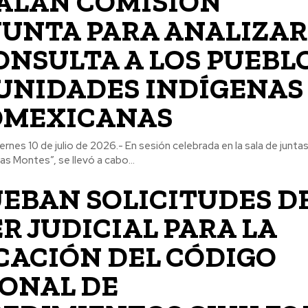
ALAN COMISIÓN
UNTA PARA ANALIZAR
ONSULTA A LOS PUEBL
NIDADES INDÍGENAS
OMEXICANAS
viernes 10 de julio de 2026.- En sesión celebrada en la sala de juntas
s Montes”, se llevó a cabo...
EBAN SOLICITUDES D
R JUDICIAL PARA LA
CACIÓN DEL CÓDIGO
ONAL DE