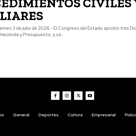
EDIMIENTOS CIVILES 
LIARES
 viernes 3 de julio de 2026.- El Congreso del Estado aprobó tres 
Hacienda y Presupuesto, y se...
cio
General
Deportes
Cultura
Empresarial
Polic