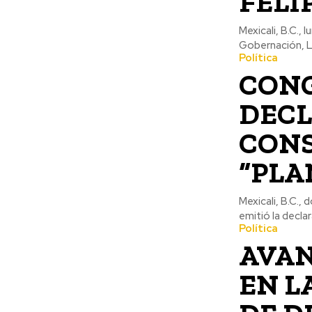
FELI
Mexicali, B.C.,
Gobernación, Le
Política
CONG
DECL
CONS
“PLA
Mexicali, B.C.,
emitió la decla
Política
AVAN
EN L