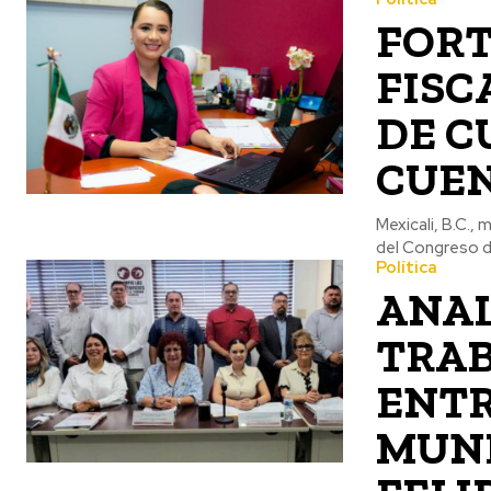
FORT
FISC
DE C
CUEN
Mexicali, B.C.,
del Congreso de
Política
ANAL
TRAB
ENTR
MUNI