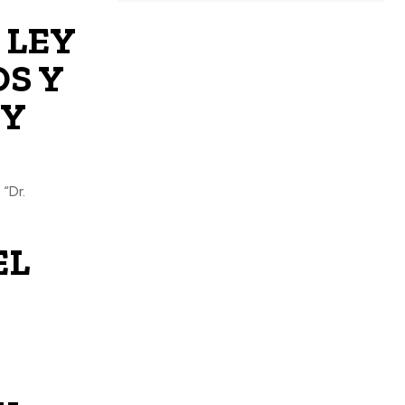
 LEY
OS Y
 Y
 “Dr.
EL