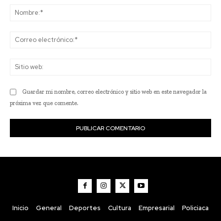
No
Co
ele
Sit
we
Guardar mi nombre, correo electrónico y sitio web en este navegador la
próxima vez que comente.
Inicio
General
Deportes
Cultura
Empresarial
Policiaca