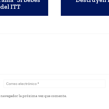
 del ITT
Nombre:*
Co
el
e navegador la próxima vez que comente.