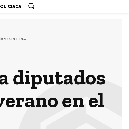
OLICIACA
 verano en...
a diputados
verano en el