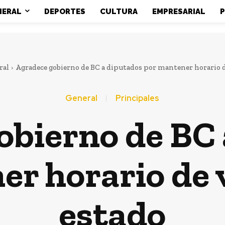
NERAL
DEPORTES
CULTURA
EMPRESARIAL
P
ral
Agradece gobierno de BC a diputados por mantener horario de
General
Principales
obierno de BC 
r horario de 
estado