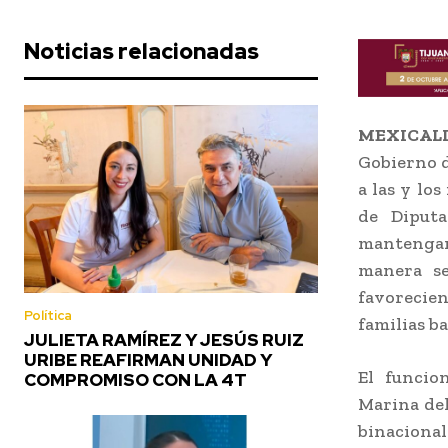
Noticias relacionadas
MEXICALI,
Gobierno d
a las y lo
de Diputa
mantengan 
manera se
favorecien
Política
familias ba
JULIETA RAMÍREZ Y JESÚS RUIZ
URIBE REAFIRMAN UNIDAD Y
El funcio
COMPROMISO CON LA 4T
Marina del
binaciona