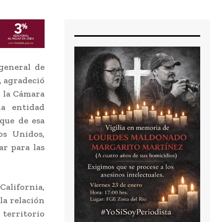
general de
, agradeció
n la Cámara
la entidad
 que de esa
os Unidos,
ar para las
alifornia,
la relación
territorio