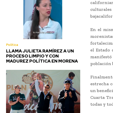
californi
culturale
bajacalifo
En el mism
morenista
fortalecim
Política
el Estado 
LLAMA JULIETA RAMÍREZ A UN
PROCESO LIMPIO Y CON
manifestó 
MADUREZ POLÍTICA EN MORENA
población 
Finalmente
estrecha 
un benefici
Cuarta Tr
todas y to