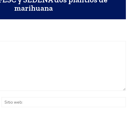
marihuana
rreo
Siti
ectrónico:*
web