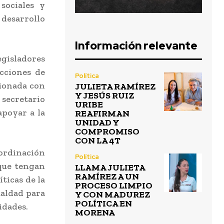
sociales y
desarrollo
Información relevante
egisladores
cciones de
Política
cionada con
JULIETA RAMÍREZ
Y JESÚS RUIZ
 secretario
URIBE
apoyar a la
REAFIRMAN
UNIDAD Y
COMPROMISO
CON LA 4T
oordinación
Política
que tengan
LLAMA JULIETA
RAMÍREZ A UN
íticas de la
PROCESO LIMPIO
aldad para
Y CON MADUREZ
POLÍTICA EN
idades.
MORENA