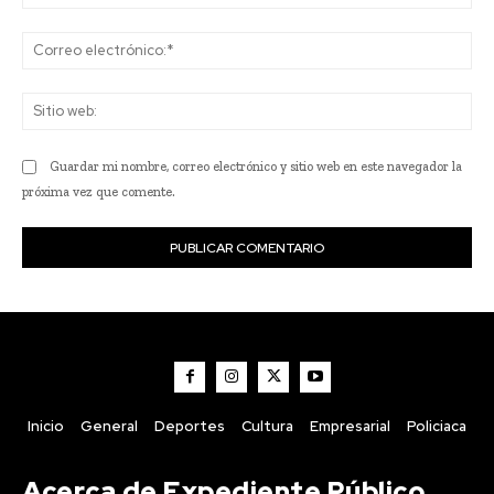
Co
ele
Sit
we
Guardar mi nombre, correo electrónico y sitio web en este navegador la
próxima vez que comente.
Inicio
General
Deportes
Cultura
Empresarial
Policiaca
Acerca de Expediente Público