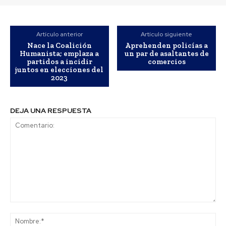
Artículo anterior
Artículo siguiente
Nace la Coalición
Aprehenden policías a
Humanista; emplaza a
un par de asaltantes de
partidos a incidir
comercios
juntos en elecciones del
2023
DEJA UNA RESPUESTA
Comentario:
No