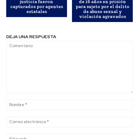
justicia fueron
de 16 años en prisión
capturados por agentes
para sujeto por el delito
estatales
de abuso sexual y
violación agravados
DEJA UNA RESPUESTA
Comentario:
No
Co
ele
Sit