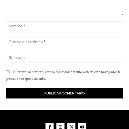
Comentario:
No
Co
ele
Sit
we
Guardar mi nombre, correo electrónico y sitio web en este navegador la
próxima vez que comente.