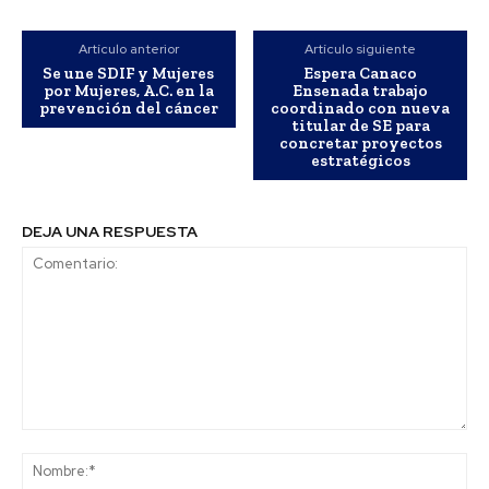
Artículo anterior
Artículo siguiente
Se une SDIF y Mujeres
Espera Canaco
por Mujeres, A.C. en la
Ensenada trabajo
prevención del cáncer
coordinado con nueva
titular de SE para
concretar proyectos
estratégicos
DEJA UNA RESPUESTA
Comentario:
No