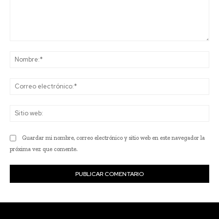
Comentario:
No
Co
ele
Sit
we
Guardar mi nombre, correo electrónico y sitio web en este navegador la
próxima vez que comente.