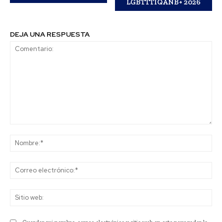
LGBTTTIQANB+ 2026
DEJA UNA RESPUESTA
Comentario:
No
Co
ele
Sit
we