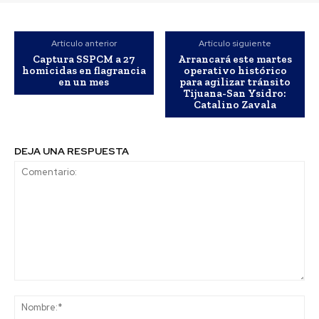
Artículo anterior
Artículo siguiente
Captura SSPCM a 27
Arrancará este martes
homicidas en flagrancia
operativo histórico
en un mes
para agilizar tránsito
Tijuana-San Ysidro:
Catalino Zavala
DEJA UNA RESPUESTA
Comentario:
No