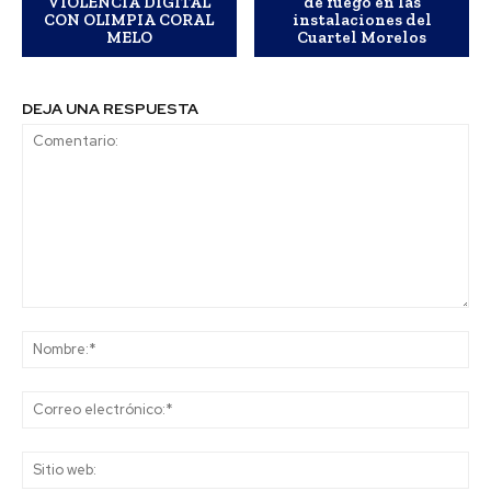
VIOLENCIA DIGITAL
de fuego en las
CON OLIMPIA CORAL
instalaciones del
MELO
Cuartel Morelos
DEJA UNA RESPUESTA
Comentario:
No
Co
ele
Sit
we