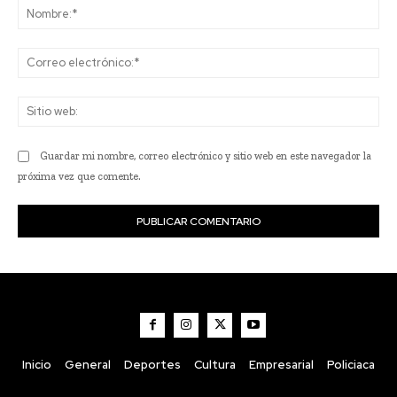
No
Co
ele
Sit
we
Guardar mi nombre, correo electrónico y sitio web en este navegador la
próxima vez que comente.
Inicio
General
Deportes
Cultura
Empresarial
Policiaca