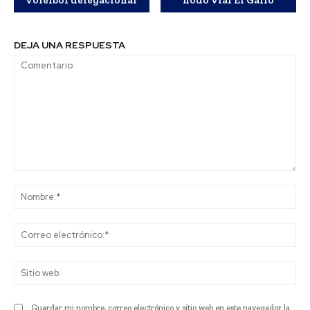
voleibol delegacional
nodo vial El Gallo
DEJA UNA RESPUESTA
Comentario:
No
Co
ele
Sit
we
Guardar mi nombre, correo electrónico y sitio web en este navegador la