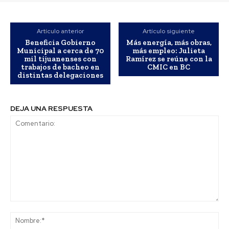
Artículo anterior
Artículo siguiente
Beneficia Gobierno
Más energía, más obras,
Municipal a cerca de 70
más empleo: Julieta
mil tijuanenses con
Ramírez se reúne con la
trabajos de bacheo en
CMIC en BC
distintas delegaciones
DEJA UNA RESPUESTA
Comentario:
No