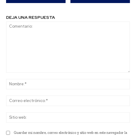
DEJA UNA RESPUESTA
Comentario:
No
Co
ele
Sit
we
Guardar mi nombre, correo electrónico y sitio web en este navegador la