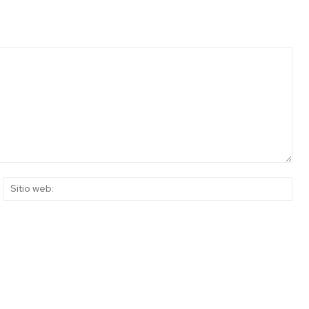
rreo
Siti
ectrónico:*
web