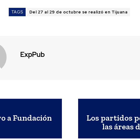
TAGS
Del 27 al 29 de octubre se realizó en Tijuana
ExpPub
vo a Fundación
Los partidos p
las áreas 