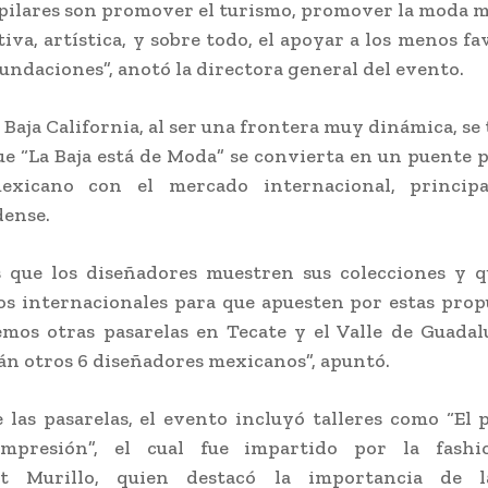
pilares son promover el turismo, promover la moda m
tiva, artística, y sobre todo, el apoyar a los menos fa
fundaciones”, anotó la directora general del evento.
 Baja California, al ser una frontera muy dinámica, se
ue “La Baja está de Moda” se convierta en un puente p
exicano con el mercado internacional, princip
dense.
 que los diseñadores muestren sus colecciones y 
s internacionales para que apuesten por estas prop
mos otras pasarelas en Tecate y el Valle de Guada
án otros 6 diseñadores mexicanos”, apuntó.
las pasarelas, el evento incluyó talleres como “El 
mpresión”, el cual fue impartido por la fashio
at Murillo, quien destacó la importancia de l