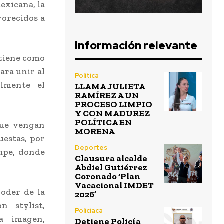
exicana, la
vorecidos a
Información relevante
 tiene como
ara unir al
Política
almente el
LLAMA JULIETA
RAMÍREZ A UN
PROCESO LIMPIO
Y CON MADUREZ
POLÍTICA EN
que vengan
MORENA
uestas, por
Deportes
lupe, donde
Clausura alcalde
Abdiel Gutiérrez
Coronado ‘Plan
Vacacional IMDET
poder de la
2026’
n stylist,
Policiaca
a imagen,
Detiene Policía