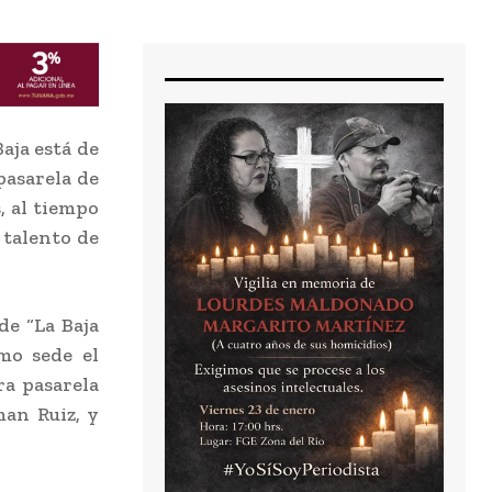
aja está de
pasarela de
, al tiempo
 talento de
de “La Baja
mo sede el
ra pasarela
man Ruiz, y