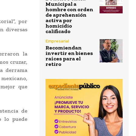
Municipal a
hombre con orden
de aprehensión
activa por
orial”, por
homicidio
on diversas
calificado
Empresarial
Recomiendan
invertir en bienes
erraron la
raíces para el
mos cruzar,
retiro
la derrama
o mexicano,
 mejor que
stencia de
o lo puede