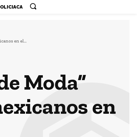
OLICIACA
anos en el...
 de Moda”
mexicanos en