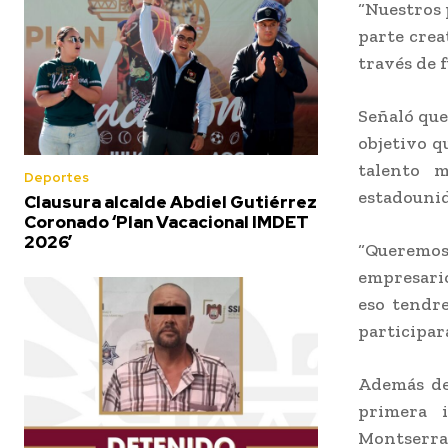
“Nuestros 
parte crea
través de 
Señaló que
objetivo q
talento m
Deportes
estadouni
Clausura alcalde Abdiel Gutiérrez
Coronado ‘Plan Vacacional IMDET
2026’
“Queremos
empresario
eso tendre
participar
Además de 
primera i
Montserr