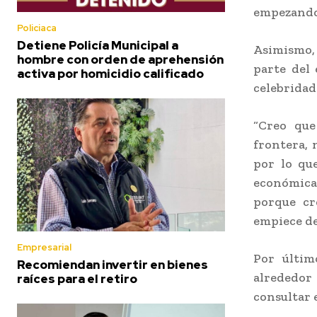
empezando 
Policiaca
Detiene Policía Municipal a
Asimismo, 
hombre con orden de aprehensión
parte del 
activa por homicidio calificado
celebridad
“Creo que
frontera, 
por lo qu
económica 
porque cr
empiece de
Empresarial
Por últim
Recomiendan invertir en bienes
alrededor
raíces para el retiro
consultar e