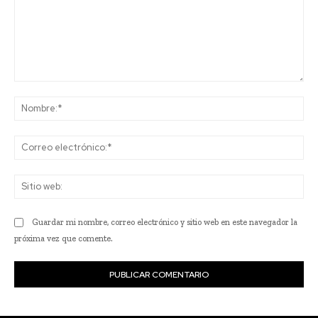
Comentario:
No
Co
ele
Sit
we
Guardar mi nombre, correo electrónico y sitio web en este navegador la
próxima vez que comente.