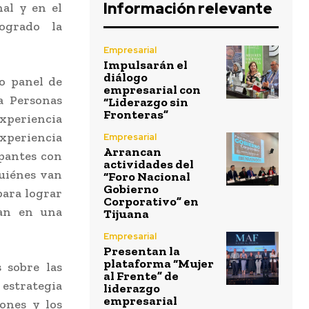
Información relevante
nal y en el
ogrado la
Empresarial
Impulsarán el
diálogo
o panel de
empresarial con
a Personas
“Liderazgo sin
Fronteras”
xperiencia
experiencia
Empresarial
Arrancan
ipantes con
actividades del
quiénes van
“Foro Nacional
Gobierno
para lograr
Corporativo” en
ran en una
Tijuana
Empresarial
Presentan la
plataforma “Mujer
s sobre las
al Frente” de
estrategia
liderazgo
empresarial
iones y los