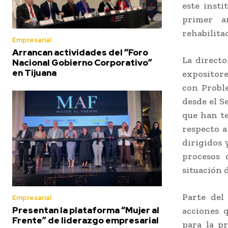
este insti
primer a
rehabilita
Empresarial
Arrancan actividades del “Foro
La direct
Nacional Gobierno Corporativo”
en Tijuana
expositor
con Probl
desde el S
que han te
respecto a
dirigidos 
procesos 
situación 
Parte del 
Empresarial
Presentan la plataforma “Mujer al
acciones 
Frente” de liderazgo empresarial
para la pr