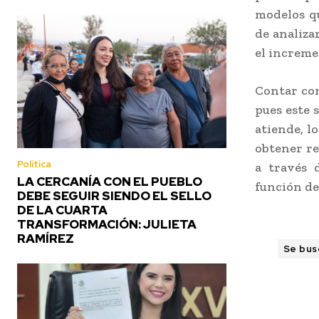
modelos qu
de analiza
el increme
Contar co
pues este s
atiende, lo
obtener re
Política
a través d
LA CERCANÍA CON EL PUEBLO
función de
DEBE SEGUIR SIENDO EL SELLO
DE LA CUARTA
TRANSFORMACIÓN: JULIETA
RAMÍREZ
Se busc