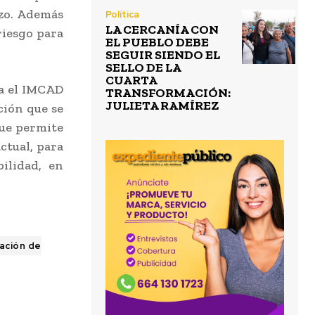
azo. Además
Política
LA CERCANÍA CON
riesgo para
EL PUEBLO DEBE
SEGUIR SIENDO EL
SELLO DE LA
CUARTA
a el IMCAD
TRANSFORMACIÓN:
JULIETA RAMÍREZ
ación que se
 que permite
ctual, para
bilidad, en
uación de