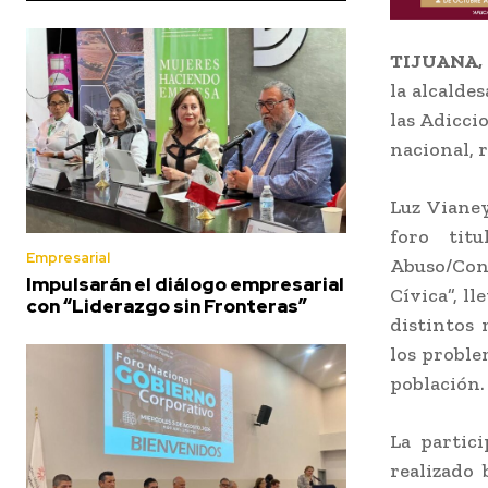
TIJUANA, 
la alcalde
las Adicci
nacional, 
Luz Vianey
foro tit
Empresarial
Abuso/Con
Impulsarán el diálogo empresarial
Cívica”, l
con “Liderazgo sin Fronteras”
distintos 
los proble
población.
La partici
realizado 