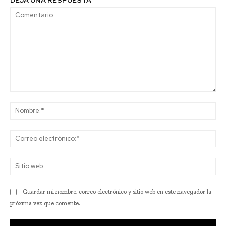
DEJA UNA RESPUESTA
Comentario:
No
Co
ele
Sit
we
Guardar mi nombre, correo electrónico y sitio web en este navegador la
próxima vez que comente.