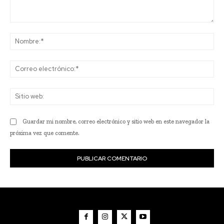
Comentario:
No
Co
ele
Sit
we
Guardar mi nombre, correo electrónico y sitio web en este navegador la
próxima vez que comente.