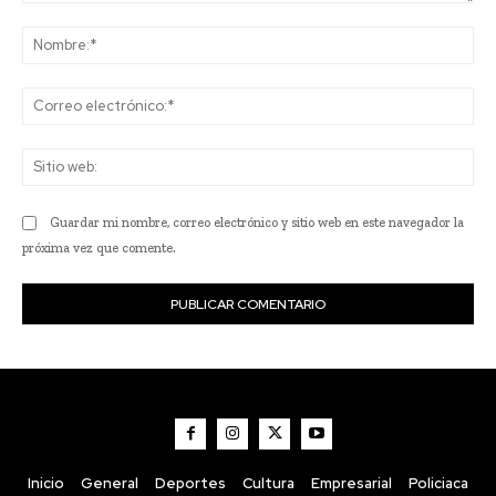
Comentario:
No
Co
ele
Sit
we
Guardar mi nombre, correo electrónico y sitio web en este navegador la
próxima vez que comente.
Inicio
General
Deportes
Cultura
Empresarial
Policiaca