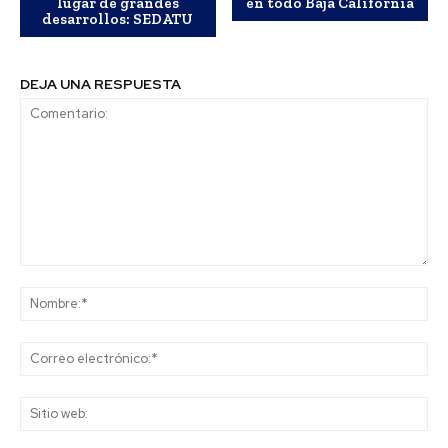
lugar de grandes
en todo Baja California
desarrollos: SEDATU
DEJA UNA RESPUESTA
Comentario:
No
Co
ele
Sit
we