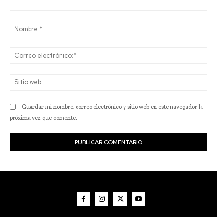
Comentario:
No
Co
ele
Sit
we
Guardar mi nombre, correo electrónico y sitio web en este navegador la
próxima vez que comente.