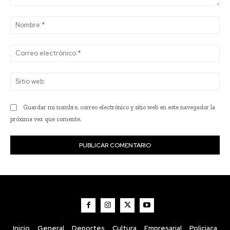
Comentario:
No
Co
ele
Sit
we
Guardar mi nombre, correo electrónico y sitio web en este navegador la
próxima vez que comente.
Inicio
General
Deportes
Cultura
Empresarial
Policiaca