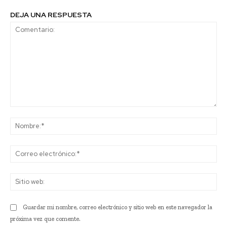
DEJA UNA RESPUESTA
Comentario:
No
Co
ele
Sit
we
Guardar mi nombre, correo electrónico y sitio web en este navegador la
próxima vez que comente.