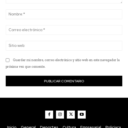
Comentario:
No
Co
ele
Sit
we
Guardar mi nombre, correo electrónico y sitio web en este navegador la
próxima vez que comente.
Inicio
General
Deportes
Cultura
Empresarial
Policiaca