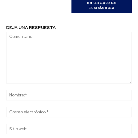
en un acto de
resistencia
DEJA UNA RESPUESTA
Comentario:
No
Co
ele
Sit
we