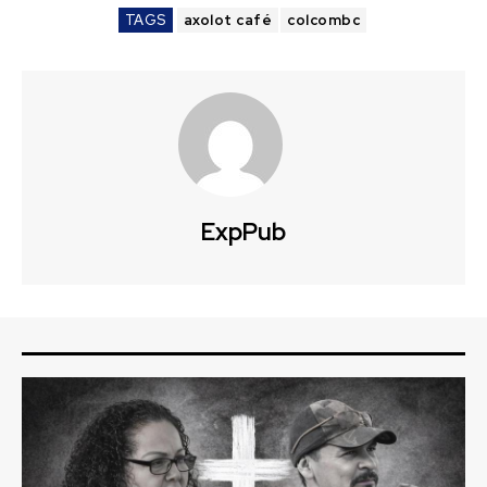
TAGS
axolot café
colcombc
ExpPub