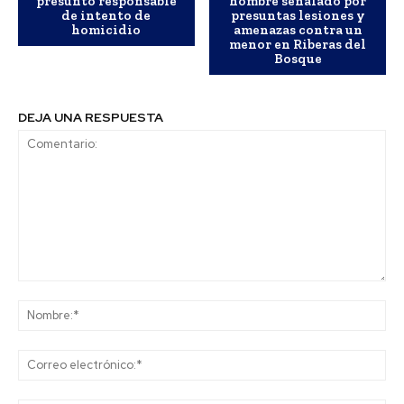
presunto responsable
hombre señalado por
de intento de
presuntas lesiones y
homicidio
amenazas contra un
menor en Riberas del
Bosque
DEJA UNA RESPUESTA
Comentario:
No
Co
ele