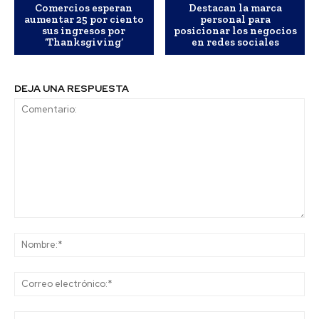
Comercios esperan
Destacan la marca
aumentar 25 por ciento
personal para
sus ingresos por
posicionar los negocios
‘Thanksgiving’
en redes sociales
DEJA UNA RESPUESTA
Comentario:
No
Co
ele
Sit