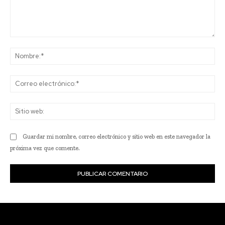
Comentario:
No
Co
ele
Sit
we
Guardar mi nombre, correo electrónico y sitio web en este navegador la
próxima vez que comente.